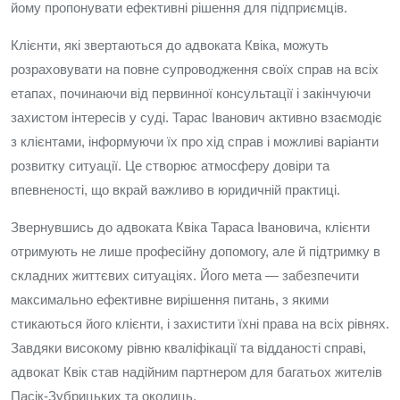
йому пропонувати ефективні рішення для підприємців.
Клієнти, які звертаються до адвоката Квіка, можуть
розраховувати на повне супроводження своїх справ на всіх
етапах, починаючи від первинної консультації і закінчуючи
захистом інтересів у суді. Тарас Іванович активно взаємодіє
з клієнтами, інформуючи їх про хід справ і можливі варіанти
розвитку ситуації. Це створює атмосферу довіри та
впевненості, що вкрай важливо в юридичній практиці.
Звернувшись до адвоката Квіка Тараса Івановича, клієнти
отримують не лише професійну допомогу, але й підтримку в
складних життєвих ситуаціях. Його мета — забезпечити
максимально ефективне вирішення питань, з якими
стикаються його клієнти, і захистити їхні права на всіх рівнях.
Завдяки високому рівню кваліфікації та відданості справі,
адвокат Квік став надійним партнером для багатьох жителів
Пасік-Зубрицьких та околиць.