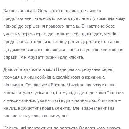
Захист адвоката Ославського полягає не лише в
представленні інтересів клієнта в суді, але й у комплексному
підході до вирішення правових питань. Він активно бере
участь у переговорах, допомагає в складанні документів і
представляє інтереси клієнтів у різних державних органах.
Це дозволяє значно підвищити шанси на успішне вирішення
справи і мінімізувати ризики для клієнта.
Допомога адвоката в місті Надвірна затребувана серед
громадян, яким необхідна кваліфікована юридична
підтримка. Ославський Василь Михайлович розуміє, що
кожна ситуація унікальна, і тому підходить до кожної справи
з максимальною уважністю і відповідальністю. Його мета –
не лише захистити права клієнтів, але й забезпечити їм
впевненість у завтрашньому дні.
Клієнти, які звертаються до адвоката Ославського, можуть