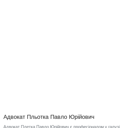
Адвокат Пльотка Павло Юрійович
Адвокат Плетка Павло Юрійович є професіоналом у галузі