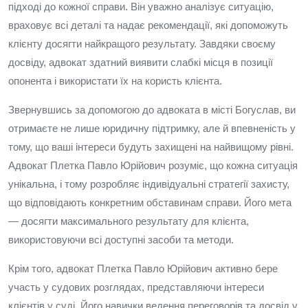
підході до кожної справи. Він уважно аналізує ситуацію,
враховує всі деталі та надає рекомендації, які допоможуть
клієнту досягти найкращого результату. Завдяки своєму
досвіду, адвокат здатний виявити слабкі місця в позиції
опонента і використати їх на користь клієнта.
Звернувшись за допомогою до адвоката в місті Богуслав, ви
отримаєте не лише юридичну підтримку, але й впевненість у
тому, що ваші інтереси будуть захищені на найвищому рівні.
Адвокат Плетка Павло Юрійович розуміє, що кожна ситуація
унікальна, і тому розробляє індивідуальні стратегії захисту,
що відповідають конкретним обставинам справи. Його мета
— досягти максимального результату для клієнта,
використовуючи всі доступні засоби та методи.
Крім того, адвокат Плетка Павло Юрійович активно бере
участь у судових розглядах, представляючи інтереси
клієнтів у суді. Його навички ведення переговорів та досвід у