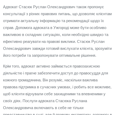
Адвокат Стасюк Руслан Олександрович також пропонує
консультації з різних правових питань, що дозволяє клієнтам
отримати актуальну інформацію та рекомендації щодо їх
справ. Допомога адвоката в Ужгороді може бути особливо
важливою в складних ситуаціях, коли необхідно швидко та
ефективно реагувати на правові виклики. Стасюк Руслан
Олександрович завжди готовий вислухати клієнта, зрозуміти
його потреби та запропонувати оптимальне рішення.
Крім того, адвокат активно займається правозахисною
діяльністю і прагне забезпечити доступ до правосуддя для
кожного громадянина. Він розуміє, наскільки важлива
правова підтримка в сучасних умовах, і робить все можливе,
щоб клієнти відчували себе захищеними та впевненими у
своїх діях. Послуги адвоката Стасюка Руслана
Олександровича включають в себе не тільки
представництво в суді, але й правову експертизу, допомогу в