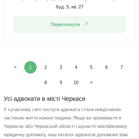
буд. 5, кв. 27
Переглянути
<
1
2
3
4
5
6
7
8
9
10
>
Усі адвокати в місті Черкаси
У сучасному світі послуги адвоката стали невід'ємною
частиною життя кожної людини. Якщо ви проживаєте в
Черкасах або Черкаській області і шукаєте кваліфіковану
юридичну допомогу, наш каталог адвокатів допоможе вам