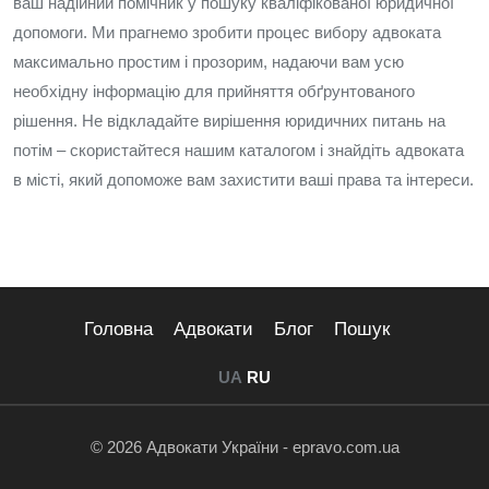
ваш надійний помічник у пошуку кваліфікованої юридичної
допомоги. Ми прагнемо зробити процес вибору адвоката
максимально простим і прозорим, надаючи вам усю
необхідну інформацію для прийняття обґрунтованого
рішення. Не відкладайте вирішення юридичних питань на
потім – скористайтеся нашим каталогом і знайдіть адвоката
в місті, який допоможе вам захистити ваші права та інтереси.
Головна
Адвокати
Блог
Пошук
UA
RU
© 2026 Адвокати України - epravo.com.ua