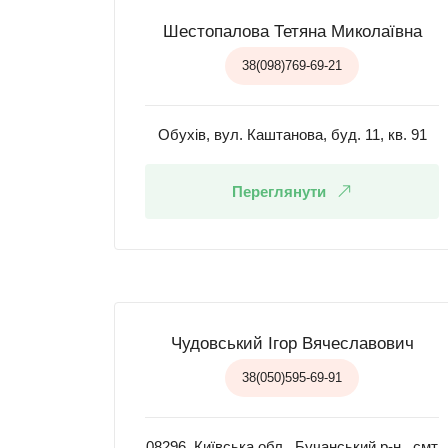
Шестопалова Тетяна Миколаївна
38(098)769-69-21
Обухів, вул. Каштанова, буд. 11, кв. 91
Переглянути
Чудовський Ігор Вячеславович
38(050)595-69-91
08296, Київська обл., Бучанський р-н., смт