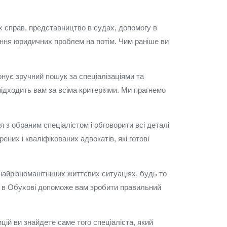
х справ, представництво в судах, допомогу в
ення юридичних проблем на потім. Чим раніше ви
онує зручний пошук за спеціалізаціями та
підходить вам за всіма критеріями. Ми прагнемо
 з обраним спеціалістом і обговорити всі деталі
них і кваліфікованих адвокатів, які готові
найрізноманітніших життєвих ситуаціях, будь то
ів в Обухові допоможе вам зробити правильний
цій ви знайдете саме того спеціаліста, який