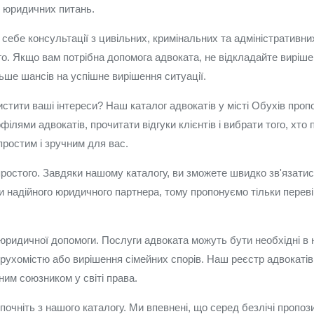
х юридичних питань.
себе консультації з цивільних, кримінальних та адміністративни
го. Якщо вам потрібна допомога адвоката, не відкладайте виріш
ьше шансів на успішне вирішення ситуації.
тити ваші інтереси? Наш каталог адвокатів у місті Обухів проп
ілями адвокатів, прочитати відгуки клієнтів і вибрати того, хто 
ростим і зручним для вас.
простого. Завдяки нашому каталогу, ви зможете швидко зв'язатися
 надійного юридичного партнера, тому пропонуємо тільки перевіре
юридичної допомоги. Послуги адвоката можуть бути необхідні в 
ерухомістю або вирішення сімейних спорів. Наш реєстр адвокат
ним союзником у світі права.
очніть з нашого каталогу. Ми впевнені, що серед безлічі пропози