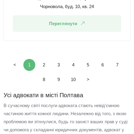
Чорновола, буд. 10, кв. 24
Переглянути
<
1
2
3
4
5
6
7
8
9
10
>
Усі адвокати в місті Полтава
В сучасному світі послуги адвоката стають невід'ємною
частиною життя кожної людини. Незалежно від того, з якою
проблемою ви зіткнулися, будь то захист ваших прав у суді
чи допомога у складанні юридичних документів, адвокат у