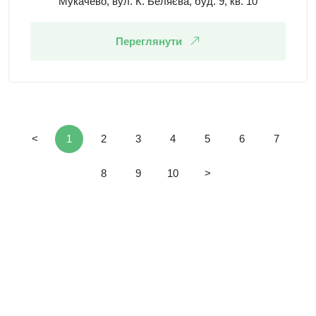
Мукачево, вул. К. Беляєва, буд. 9, кв. 10
Переглянути
<
1
2
3
4
5
6
7
8
9
10
>