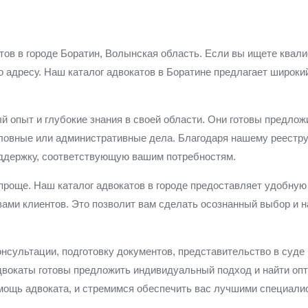
тов в городе Боратин, Волынская область. Если вы ищете квал
о адресу. Наш каталог адвокатов в Боратине предлагает широк
й опыт и глубокие знания в своей области. Они готовы предло
оловные или административные дела. Благодаря нашему реестру
ддержку, соответствующую вашим потребностям.
 проще. Наш каталог адвокатов в городе предоставляет удобну
вами клиентов. Это позволит вам сделать осознанный выбор и н
онсультации, подготовку документов, представительство в суде
двокаты готовы предложить индивидуальный подход и найти оп
ощь адвоката, и стремимся обеспечить вас лучшими специалис