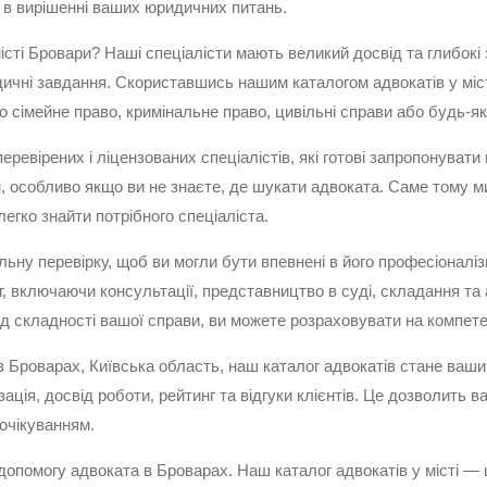
 в вирішенні ваших юридичних питань.
сті Бровари? Наші спеціалісти мають великий досвід та глибокі 
ичні завдання. Скориставшись нашим каталогом адвокатів у міст
о сімейне право, кримінальне право, цивільні справи або будь-як
еревірених і ліцензованих спеціалістів, які готові запропонувати
особливо якщо ви не знаєте, де шукати адвоката. Саме тому ми
егко знайти потрібного спеціаліста.
ну перевірку, щоб ви могли бути впевнені в його професіоналізмі
г, включаючи консультації, представництво в суді, складання та
від складності вашої справи, ви можете розраховувати на компет
в Броварах, Київська область, наш каталог адвокатів стане ваш
зація, досвід роботи, рейтинг та відгуки клієнтів. Це дозволить в
очікуванням.
опомогу адвоката в Броварах. Наш каталог адвокатів у місті — 