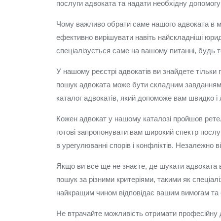
послуги адвоката та надати необхідну допомогу
Чому важливо обрати саме нашого адвоката в мі
ефективно вирішувати навіть найскладніші юрид
спеціалізується саме на вашому питанні, будь т
У нашому реєстрі адвокатів ви знайдете тільки п
пошук адвоката може бути складним завданням, 
каталог адвокатів, який допоможе вам швидко і л
Кожен адвокат у нашому каталозі пройшов ретель
готові запропонувати вам широкий спектр послу
в урегулюванні спорів і конфліктів. Незалежно 
Якщо ви все ще не знаєте, де шукати адвоката 
пошук за різними критеріями, такими як спеціалі
найкращим чином відповідає вашим вимогам та 
Не втрачайте можливість отримати професійну д