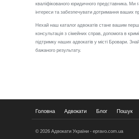
кваліфікованого юридичного представника. Ми г
інтереси та забезпечувати дотримання ваших п
Нехай наш каталог адвокатів стане вашим перш
консультація з сімейних справ, допомога в кри
підтримку наших адвокатів у місті Бровари. Зна
бажаного результату.
Головна
Адвокати
Блог
Пошук
© 2026 Адвокати України - epravo.com.ua