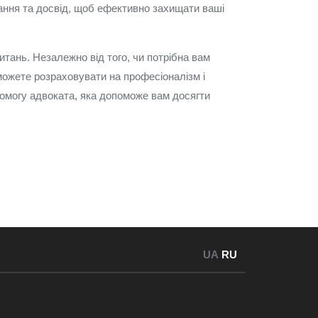
ання та досвід, щоб ефективно захищати ваші
ань. Незалежно від того, чи потрібна вам
можете розраховувати на професіоналізм і
опомогу адвоката, яка допоможе вам досягти
UA
RU