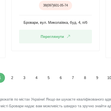
38(097)601-05-74
Бровари, вул. Миколаївка, буд. 4, п/б
Переглянути
1
2
3
4
5
6
7
8
9
1
вокатів по містах України! Якщо ви шукаєте кваліфікованого адв
 місті Бровари надає вам можливість швидко та зручно знайти а