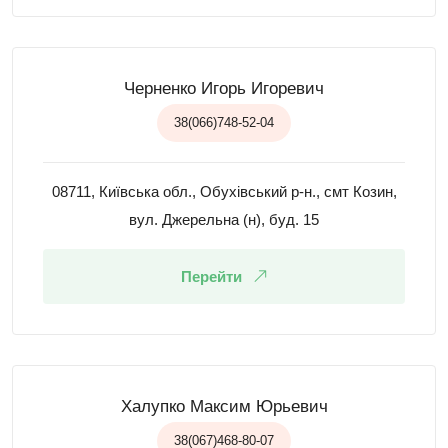
Черненко Игорь Игоревич
38(066)748-52-04
08711, Київська обл., Обухівський р-н., смт Козин,
вул. Джерельна (н), буд. 15
Перейти
Халупко Максим Юрьевич
38(067)468-80-07