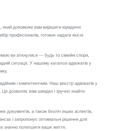
та, який допоможе вам вирішити юридичні
ибір професіоналів, готових надати якісні
мою ви зіткнулися — будь то сімейні спори,
дній ситуації. У нашому каталозі адвокатів у
мку.
адійним і компетентним. Наш реєстр адвокатів у
і. Це дозволяє вам швидко і зручно знайти
х документів, а також безліч інших аспектів,
ансах і запропонує оптимальні рішення для
же значно полегшити ваше життя.