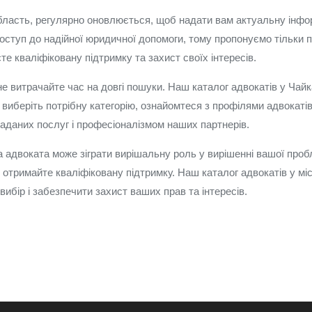
 область, регулярно оновлюється, щоб надати вам актуальну інф
доступ до надійної юридичної допомоги, тому пропонуємо тільки п
е кваліфіковану підтримку та захист своїх інтересів.
не витрачайте час на довгі пошуки. Наш каталог адвокатів у Чай
виберіть потрібну категорію, ознайомтеся з профілями адвокатів і
наданих послуг і професіоналізмом наших партнерів.
адвоката може зіграти вирішальну роль у вирішенні вашої пробл
і отримайте кваліфіковану підтримку. Наш каталог адвокатів у мі
ибір і забезпечити захист ваших прав та інтересів.