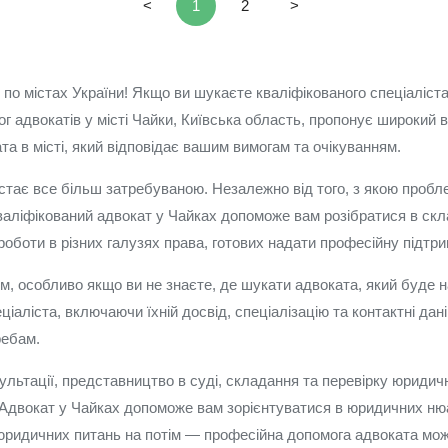
<
1
2
>
 по містах України! Якщо ви шукаєте кваліфікованого спеціаліс
г адвокатів у місті Чайки, Київська область, пропонує широкий в
та в місті, який відповідає вашим вимогам та очікуванням.
стає все більш затребуваною. Незалежно від того, з якою пробле
аліфікований адвокат у Чайках допоможе вам розібратися в скла
 роботи в різних галузях права, готових надати професійну підтри
 особливо якщо ви не знаєте, де шукати адвоката, який буде н
іаліста, включаючи їхній досвід, спеціалізацію та контактні дан
ребам.
ьтації, представництво в суді, складання та перевірку юридични
в. Адвокат у Чайках допоможе вам зорієнтуватися в юридичних ню
 юридичних питань на потім — професійна допомога адвоката мо