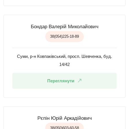
Бондар Валерій Миколайович
38(054)225-18-89
Суми, р-н Ковпаківський, просп. Шевченка, буд.
14/42
Переглянути
Рєпін Юрій Аркадійович
38(050)603-60-58