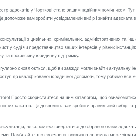
єстр адвокатів у Чорткові стане вашим надійним помічником. Тут
 Це допоможе вам зробити усвідомлений вибір і знайти адвоката в
онсультації з цивільних, кримінальних, адміністративних та інши
ст у суді чи представництво ваших інтересів у різних інстанціях
ну та професійну юридичну підтримку.
регулярно оновлюється, щоб ви завжди могли знайти актуальну і
 доступ до кваліфікованої юридичної допомоги, тому робимо все
стого! Просто скористайтеся нашим каталогом, щоб ознайомитися 
ки інших клієнтів. Це дозволить вам зробити правильний вибір і о
нсультація, не соромтеся звертатися до обраного вами адвоката
ми. Пам’ятайте, що своєчасна юридична допомога може зіграти 