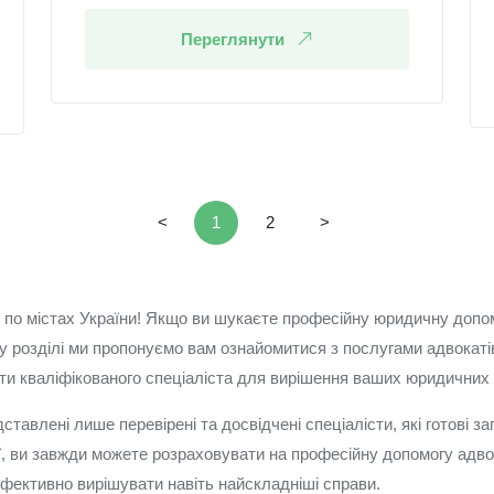
Переглянути
<
1
2
>
в по містах України! Якщо ви шукаєте професійну юридичну допо
му розділі ми пропонуємо вам ознайомитися з послугами адвокатів
ти кваліфікованого спеціаліста для вирішення ваших юридичних 
едставлені лише перевірені та досвідчені спеціалісти, які готов
ії, ви завжди можете розраховувати на професійну допомогу адв
ефективно вирішувати навіть найскладніші справи.