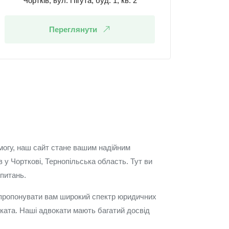
Чортків, вул. Пігута, буд. 1, кв. 2
Переглянути
могу, наш сайт стане вашим надійним
 у Чорткові, Тернопільська область. Тут ви
питань.
і запропонувати вам широкий спектр юридичних
оката. Наші адвокати мають багатий досвід