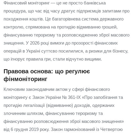
Фінансовий моніторинг — це не просто банківська
процедура, що час від часу дратує підприємців запитами про
походження коштів. Це багаторівнева система державного
контролю, спрямована на протидію відмиванню грошей,
фінансуванню тероризму та розповсюдженню зброї масового
знищення. У 2026 році вимоги до прозорості фінансових
операцій в Україні суттєво посилилися, а ризики для бізнесу,
що ігнорує правила гри, стали відчутно вищими.
Правова основа: що регулює
фінмоніторинг
Ключовим законодавчим актом у сфері фінансового
моніторингу є Закон України № 361-IX «Про запобігання та
протидію легалізації (відмиванню) доходів, одержаних
злочинним шляхом, фінансуванню тероризму та
фінансуванню розповсюдження зброї масового знищення»
від 6 грудня 2019 року. Закон гармонізований із Четвертою