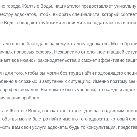
нно города Желтые Воды, наш каталог предоставляет уникальну
еестру адвокатов, чтобы выбрать специалиста, который соотве
 Воды обладают глубокими знаниями законодательства и гото
стало проще благодаря нашему каталогу адвокатов. Мы собрали
личных правовых сферах. Независимо от сложности вашей ситуа
нает все нюансы законодательства и сможет эффективно защи
н для того, чтобы вы могли без труда найти подходящего спец
бенно в сложных и запутанных ситуациях. Именно поэтому мы с
х профессионалов. Вы можете быть уверены, что каждый адвока
ия ваших проблем.
ката в Желтые Воды, наш каталог станет для вас надежным пом
тобы вы могли быстро найти именно того адвоката, который со
ить вам свои услуги адвоката, будь то консультация, предста