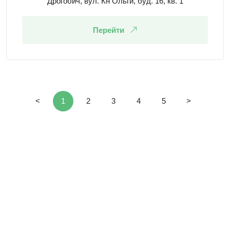
Дрогобич, вул. Кн Ольги, буд. 16, кв. 1
Перейти
<
1
2
3
4
5
>