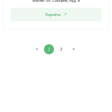
Малин, пл. Соборна, буд. 8
Перейти
<
1
2
>